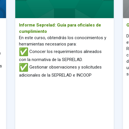
Informe Seprelad: Guía para oficiales de
G
cumplimiento
D
En este curso, obtendrás los conocimientos y
e
herramientas necesarios para:
s
R
Conocer los requerimientos alineados
e
c
con la normativa de la SEPRELAD.
d
s
Gestionar observaciones y solicitudes
u
s
adicionales de la SEPRELAD e INCOOP