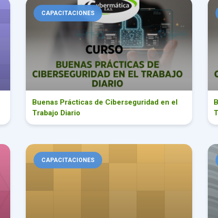
bierno de una Cooperativa
Buenas Prácticas de Ciberseguridad en el Trabajo Diario
Bue
CAPACITACIONES
Buenas Prácticas de Ciberseguridad en el
B
Trabajo Diario
T
ía Práctica para los Trámites Administrativos Laborales.
Redacción Jurídica y Administrativa en Actas y Resolucione
Nor
CAPACITACIONES