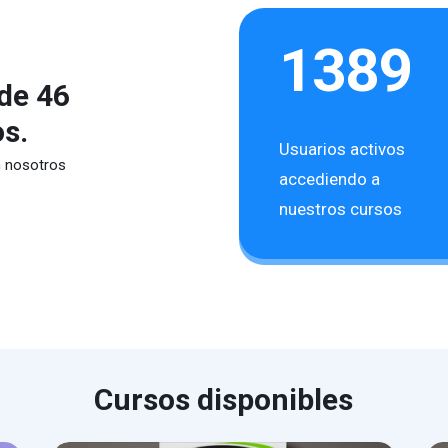
1389
de 46
os.
Usuarios activos
n nosotros
accediendo a
nuestros cursos
Cursos disponibles