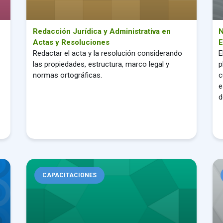
Redacción Jurídica y Administrativa en
N
Actas y Resoluciones
E
Redactar el acta y la resolución considerando
E
las propiedades, estructura, marco legal y
p
normas ortográficas.
c
e
d
Informe Seprelad: Guía para oficiales de cumplimiento
Ges
CAPACITACIONES